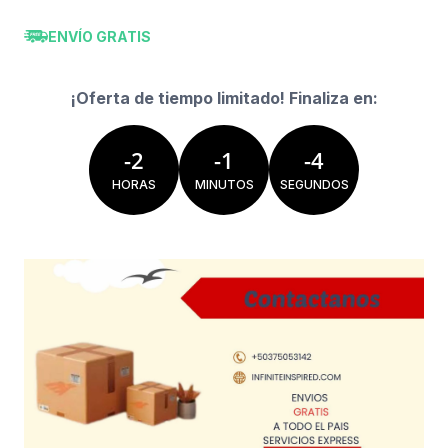
ENVÍO GRATIS
¡Oferta de tiempo limitado! Finaliza en:
-
2
-
1
-
4
HORAS
MINUTOS
SEGUNDOS
Ropa geek
Tecnología
Electro