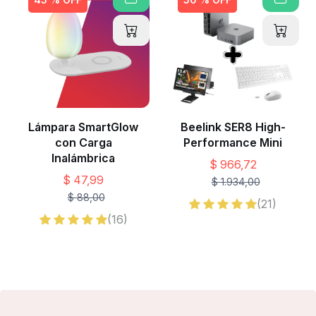
Lámpara SmartGlow
Beelink SER8 High-
con Carga
Performance Mini
Inalámbrica
$ 966,72
$ 47,99
$ 1.934,00
$ 88,00
(21)
(16)