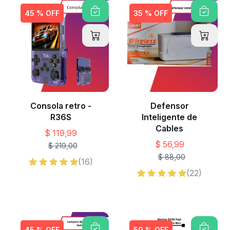
45 % OFF
35 % OFF
Consola retro -
Defensor
R36S
Inteligente de
Cables
$ 119,99
$ 56,99
$ 219,00
$ 88,00
(16)
(22)
45 % OFF
50 % OFF