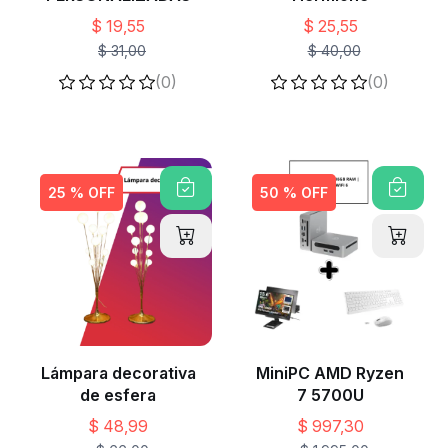
$ 19,55
$ 25,55
$ 31,00
$ 40,00
(0)
(0)
25 % OFF
50 % OFF
Lámpara decorativa
MiniPC AMD Ryzen
de esfera
7 5700U
$ 48,99
$ 997,30