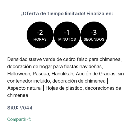
¡Oferta de tiempo limitado! Finaliza en:
-
2
-
1
-
3
HORAS
MINUTOS
SEGUNDOS
Densidad suave verde de cedro falso para chimenea,
Ropa geek
Tecnología
Electro
decoración de hogar para fiestas navideñas,
Halloween, Pascua, Hanukkah, Acción de Gracias, sin
contenedor incluido, decoración de chimenea |
Aspecto natural | Hojas de plástico, decoraciones de
chimenea
SKU:
V044
Compartir