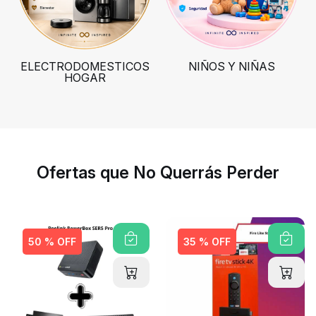
ELECTRODOMESTICOS
NIÑOS Y NIÑAS
HOGAR
Ropa geek
Tecnología
Electro
Ofertas que No Querrás Perder
50 % OFF
35 % OFF