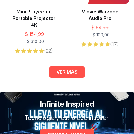
Mini Proyector,
Vidvie Warzone
Portable Projector
Audio Pro
4K
$ 54,99
$ 154,99
$ 100,00
$ 310,00
(17)
(22)
VER MÁS
Infinite Inspired
Tecnología y estilo que inspiran