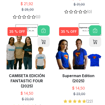
$ 21,92
$ 31,00
$ 28,00
(0)
(0)
35 % OFF
35 % OFF
CAMISETA EDICIÓN
Superman Edition
FANTASTIC FOUR
(2025)
(2025)
$ 14,50
$ 14,50
$ 23,00
$ 23,00
(22)