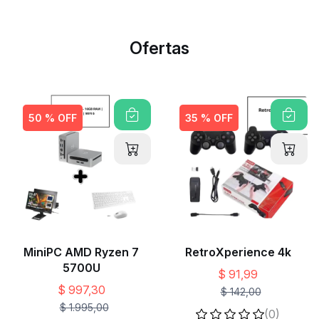
Ofertas
50 % OFF
35 % OFF
MiniPC AMD Ryzen 7
RetroXperience 4k
5700U
$ 91,99
$ 997,30
$ 142,00
$ 1.995,00
(0)