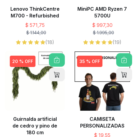
Lenovo ThinkCentre
MiniPC AMD Ryzen 7
M700 - Refurbished
5700U
$ 571,75
$ 997,30
$ 1.144,00
$ 1.995,00
(18)
(19)
20 % OFF
35 % OFF
Guirnalda artificial
CAMISETA
de cedro y pino de
PERSONALIZADAS
180 cm
$ 19,55