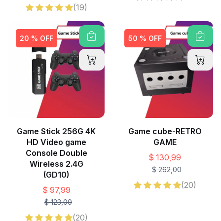
(19)
20 % OFF
50 % OFF
Game Stick 256G 4K
Game cube-RETRO
HD Video game
GAME
Console Double
$ 130,99
Wireless 2.4G
$ 262,00
(GD10)
(20)
$ 97,99
$ 123,00
(20)