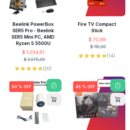
Beelink PowerBox
Fire TV Compact
SER5 Pro - Beelink
Stick
SER5 Mini PC, AMD
$ 70,99
Ryzen 5 5500U
$ 110,00
$ 1.034,61
(14)
$ 2.070,00
(20)
50 % OFF
45 % OFF